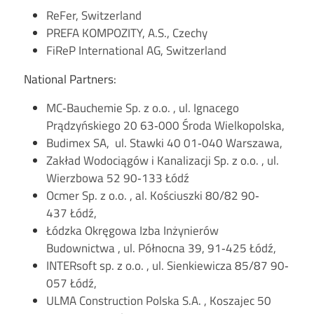
ReFer, Switzerland
PREFA KOMPOZITY, A.S., Czechy
FiReP International AG, Switzerland
National Partners:
MC‐Bauchemie Sp. z o.o. , ul. Ignacego
Prądzyńskiego 20 63‐000 Środa Wielkopolska,
Budimex SA, ul. Stawki 40 01‐040 Warszawa,
Zakład Wodociągów i Kanalizacji Sp. z o.o. , ul.
Wierzbowa 52 90‐133 Łódź
Ocmer Sp. z o.o. , al. Kościuszki 80/82 90‐
437 Łódź,
Łódzka Okręgowa Izba Inżynierów
Budownictwa , ul. Północna 39, 91‐425 Łódź,
INTERsoft sp. z o.o. , ul. Sienkiewicza 85/87 90‐
057 Łódź,
ULMA Construction Polska S.A. , Koszajec 50