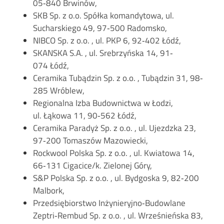
05‐840 Brwinów,
SKB Sp. z o.o. Spółka komandytowa, ul.
Sucharskiego 49, 97‐500 Radomsko,
NIBCO Sp. z o.o. , ul. PKP 6, 92‐402 Łódź,
SKANSKA S.A. , ul. Srebrzyńska 14, 91‐
074 Łódź,
Ceramika Tubądzin Sp. z o.o. , Tubądzin 31, 98‐
285 Wróblew,
Regionalna Izba Budownictwa w Łodzi,
ul. Łąkowa 11, 90‐562 Łódź,
Ceramika Paradyż Sp. z o.o. , ul. Ujezdzka 23,
97‐200 Tomaszów Mazowiecki,
Rockwool Polska Sp. z o.o. , ul. Kwiatowa 14,
66‐131 Cigacice/k. Zielonej Góry,
S&P Polska Sp. z o.o. , ul. Bydgoska 9, 82‐200
Malbork,
Przedsiębiorstwo Inżynieryjno‐Budowlane
Zeptri‐Rembud Sp. z o.o. , ul. Wrześnieńska 83,