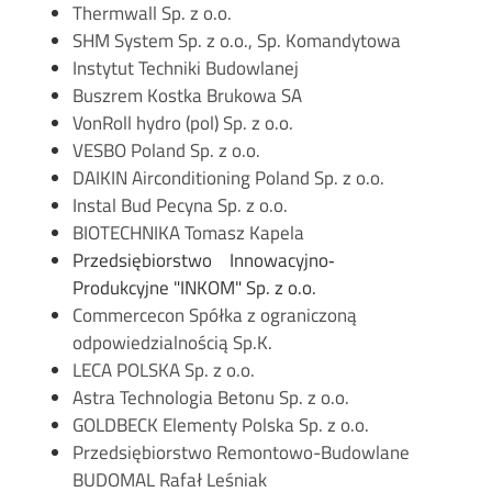
Thermwall Sp. z o.o.
SHM System Sp. z o.o., Sp. Komandytowa
Instytut Techniki Budowlanej
Buszrem Kostka Brukowa SA
VonRoll hydro (pol) Sp. z o.o.
VESBO Poland Sp. z o.o.
DAIKIN Airconditioning Poland Sp. z o.o.
Instal Bud Pecyna Sp. z o.o.
BIOTECHNIKA Tomasz Kapela
Przedsiębiorstwo Innowacyjno‐
Produkcyjne "INKOM" Sp. z o.o.
Commercecon Spółka z ograniczoną
odpowiedzialnością Sp.K.
LECA POLSKA Sp. z o.o.
Astra Technologia Betonu Sp. z o.o.
GOLDBECK Elementy Polska Sp. z o.o.
Przedsiębiorstwo Remontowo-Budowlane
BUDOMAL Rafał Leśniak