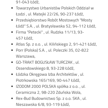
91‐043 Łódź,
Towarzystwo Urbanistów Polskich Oddział w
Łodzi , ul. Matejki 22/26, 90‐237 Łódź,
Przedsiębiorstwo Robót Mostowych "Mosty
Łódź" S.A. , ul. Bratysławska 52, 94‐112 Łódź,
Firma "Petecki" , ul. Rudzka 11/13, 93‐
457 Łódź,
Atlas Sp. z o.o. , ul. Kilińskiego 2, 91‐421 Łódź,
Porr (Polska) S.A. , ul. Poleczki 35, 02‐822
Warszawa,
GO‐TRAKT BOGUSŁAW TURCZAK , ul.
Ossendowskiego 8, 93‐228 Łódź,
Łódzka Okręgowa Izba Architektów , ul.
Piotrkowska 165/169, 90‐447 Łódź,
IZODOM 2000 POLSKA spółka z o.o. , ul.
Ceramiczna 2, 98‐220 Zduńska Wola,
Rex‐Bud Budownictwo Sp. z o.o. SKA , ul.
Nieszawska 6/8, 93‐119 Łódź,